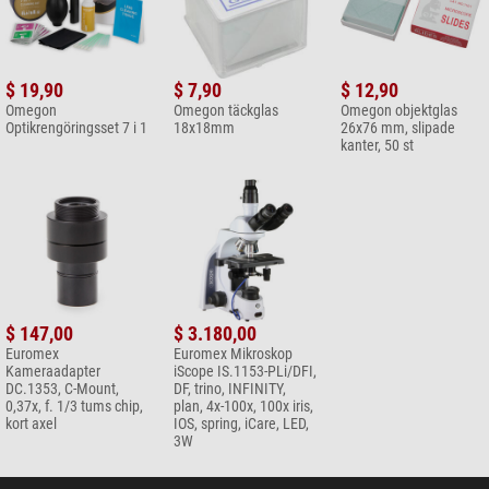
Vikt (g)
440
Gränssnitt Digitalt
HDMI, USB 2
Serie
HD
Datagranskning
: 16 Gb SD-minne, kort eller via USB-2
Övrigt
$ 19,90
$ 7,90
$ 12,90
Omegon
Leverantörens produktnummer
Omegon täckglas
VC.3036
Omegon objektglas
Kameraknappar
på/av
Optikrengöringsset 7 i 1
18x18mm
26x76 mm, slipade
kanter, 50 st
Optiskt gränssnitt
C-mount-gränssnitt
Strömförsörjning
Extern strömförsörjningsenhet 100-240 Vac efter 12
Vdc/2A
Drift
0 – 60 °C, 45–85 % luftfuktighet
Lagringstemperatur
-20 till 70 °C
$ 147,00
$ 3.180,00
Leveransomfattning
:
Euromex
Euromex Mikroskop
Kameraadapter
iScope IS.1153-PLi/DFI,
HDMI-kabel
DC.1353, C-Mount,
DF, trino, INFINITY,
USB 2 kabel
0,37x, f. 1/3 tums chip,
plan, 4x-100x, 100x iris,
12Vdc/2A strömförsörjningsenhet
kort axel
IOS, spring, iCare, LED,
16 GB SD-kort
3W
USB-2
0,37x C-mount adapter