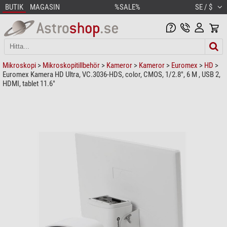
BUTIK
MAGASIN
%SALE%
SE / $
Mikroskopi
>
Mikroskopitillbehör
>
Kameror
>
Kameror
>
Euromex
>
HD
>
Euromex Kamera HD Ultra, VC.3036-HDS, color, CMOS, 1/2.8", 6 M , USB 2,
HDMI, tablet 11.6"