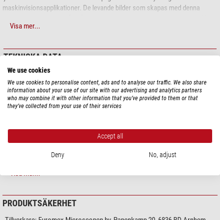
maskinvisionsapplikationer. De levande bilder som skapas med denna
kamera ger en utmärkt färgåtergivning vid höga bildhastigheter upp till 60
Visa mer...
bilder per sekund. HD-Ultra High Definition-kameran kan användas i två
lägen: fristående med sin inbyggda programvara eller i ett datorstyrt läge.
TEKNISKA DATA
HÖJDPUNKTER
We use cookies
• HD 1080p högupplöst färgkamera
Prestanda
We use cookies to personalise content, ads and to analyse our traffic. We also share
information about your use of our site with our advertising and analytics partners
• Förhandsvisning, bilder direkt på TV, monitor eller projektor
Chipstorlek (mm)
1/2.8”
who may combine it with other information that you’ve provided to them or that
Megapixel
6
they’ve collected from your use of their services
• Kan användas med eller utan dator
Upplösning foto
1920 x 1080
Upplösning video
1920 x 1080
• Inbyggd programvara för mus
Internminne (Megabyte)
-
Accept all
• C-mount-gränssnitt
Expanderbart minne
SD-card 16 Gb
Deny
No, adjust
TV-utgång
ja
• HDMI, USB-2 och SD-minneskort
Gränssnitt
HDMI-utgång
Visa mer...
Strömförsörjning
Strömförsörjningsenhet
• Kompatibel med ImageFocus Plus-programvara
Videofunktion
ja
• Finns med 11,6-tums HD-skärm (VC.3036-HDS)
PRODUKTSÄKERHET
Kamera
TEKNISKA DATA