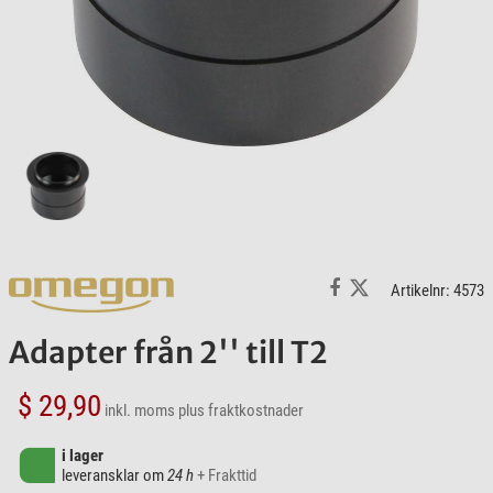
Artikelnr: 4573
Adapter från 2'' till T2
$ 29,90
inkl. moms
plus fraktkostnader
i lager
leveransklar om
24 h
+ Frakttid