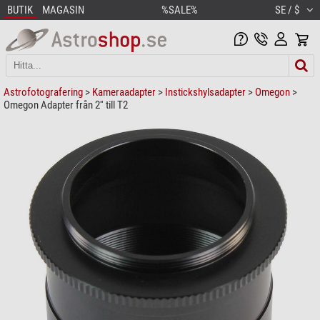
BUTIK
MAGASIN
%SALE%
SE / $
Astrofotografering
>
Kameraadapter
>
Instickshylsadapter
>
Omegon
>
Omegon Adapter från 2'' till T2