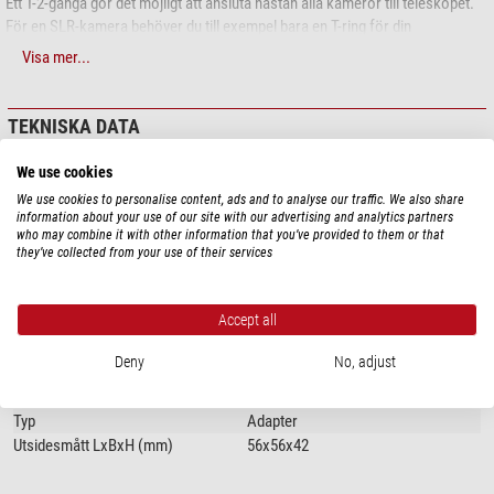
Ett T-2-gänga gör det möjligt att ansluta nästan alla kameror till teleskopet.
För en SLR-kamera behöver du till exempel bara en T-ring för din
kameramodell – så enkelt är det. På teleskopsidan har adaptern en 2-tums
Visa mer...
hylsa som passar alla 2-tums fokuserare. Med en ytterdiameter på 50,8 mm
och en kort konstruktion minskas eventuella skuggningar jämfört med 1,25-
tums adaptrar avsevärt.
TEKNISKA DATA
Mycket kort optisk väg
We use cookies
Prestanda
Omegon 2"-kameraadaptern är extremt platt. Ljusvägen förlängs endast
We use cookies to personalise content, ads and to analyse our traffic. We also share
Adapter (på teleskopsidan)
2"
information about your use of our site with our advertising and analytics partners
med 3 mm. Det är bra för fokusläget, eftersom det knappt förändras. Även
Adapter (på kamerasidan)
T2
who may combine it with other information that you’ve provided to them or that
fokuserare med korta justeringsvägar kan i regel användas utmärkt.
Optisk bygglängd (mm)
3
they’ve collected from your use of their services
Fördelarna i korthet:
Särskilda egenskaper
Accept all
T-2 fokusaladapter med 2" diameter
Filtergänga
ja
Passar i alla 2" fokuserare
Deny
No, adjust
Allmänt
På tillbehörssidan T-2 utvändig gänga
Säkringsspår mot utfall
Typ av byggnad
Utvidgnings- och reduktionsadapter
Svart anodiserad
Typ
Adapter
Filtergänga för 2" filter
Utsidesmått LxBxH (mm)
56x56x42