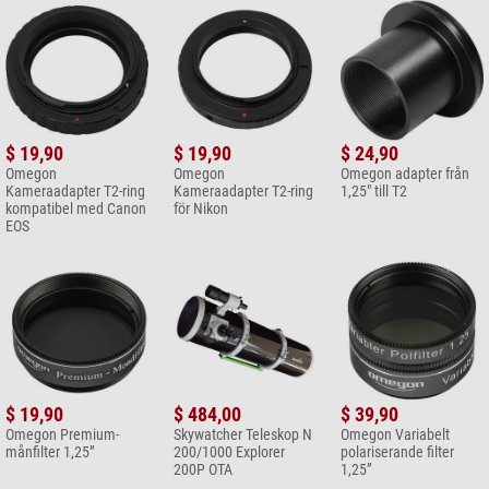
$ 19,90
$ 19,90
$ 24,90
Omegon
Omegon
Omegon adapter från
Kameraadapter T2-ring
Kameraadapter T2-ring
1,25" till T2
kompatibel med Canon
för Nikon
EOS
$ 19,90
$ 484,00
$ 39,90
Omegon Premium-
Skywatcher Teleskop N
Omegon Variabelt
månfilter 1,25”
200/1000 Explorer
polariserande filter
200P OTA
1,25”