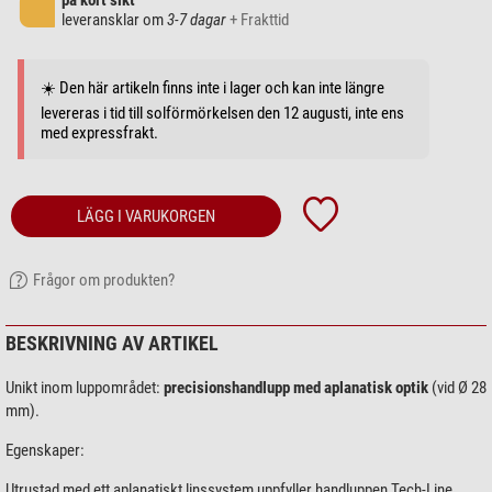
på kort sikt
leveransklar om
3-7 dagar
+ Frakttid
☀️ Den här artikeln finns inte i lager och kan inte längre
levereras i tid till solförmörkelsen den 12 augusti, inte ens
med expressfrakt.
LÄGG I VARUKORGEN
Frågor om produkten?
BESKRIVNING AV ARTIKEL
Unikt inom luppområdet:
precisionshandlupp med aplanatisk optik
(vid Ø 28
mm).
Egenskaper:
Utrustad med ett aplanatiskt linssystem uppfyller handluppen Tech-Line