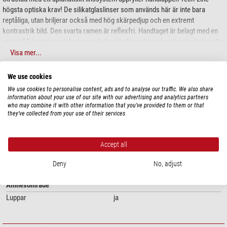
högsta optiska krav! De silikatglaslinser som används här är inte bara
reptåliga, utan briljerar också med hög skärpedjup och en extremt
kontrastrik bild. Den svarta ramen är reflexfri. Handtaget är belagt med en
speciell 2-komponentslack som är beständig mot handsvett och nästan alla
kemikalier och lösningsmedel.
Visa mer...
We use cookies
TEKNISKA DATA
We use cookies to personalise content, ads and to analyse our traffic. We also share
information about your use of our site with our advertising and analytics partners
who may combine it with other information that you’ve provided to them or that
Prestanda
they’ve collected from your use of their services
Förstoring
8
Typ
Läslupp
Accept all
Allmänt
Deny
No, adjust
Färg
vit/grå/svart
Ämnesområde
Luppar
ja