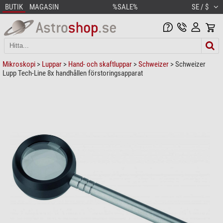
BUTIK
MAGASIN
%SALE%
SE / $
Mikroskopi
>
Luppar
>
Hand- och skaftluppar
>
Schweizer
> Schweizer
Lupp Tech-Line 8x handhållen förstoringsapparat