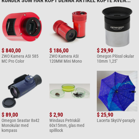
KUNDER SOM HAR KÖPT DENNA ARTIKEL KÖPTE ÄVEN...
$ 840,00
$ 186,00
$ 29,90
ZWO Kamera ASI 585
ZWO Kamera ASI
Omegon Plössl okular
MC Pro Color
120MM Mini Mono
10mm 1,25''
$ 89,00
$ 2,90
$ 25,90
Omegon Seastar 8x42
Windaus Petriskål
Lacerta SkyUV-paraply
Monokular med
60x15mm, glas med
kompass
spilllock