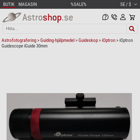
BUTIK
MAGASIN
%SALE%
SE / $
Astrofotografering
>
Guiding-hjälpmedel
>
Guideskop
>
iOptron
> iOptron
Guidescope iGuide 30mm