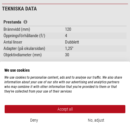
TEKNISKA DATA
Prestanda
Brännvidd (mm)
120
Öppningsförhållande (f/)
4
Antal linser
Dubblett
Adapter (på okularsidan)
1,25"
Objektivdiameter (mm)
30
Utrustning
We use cookies
Vridbar
-
We use cookies to personalise content, ads and to analyse our traffic. We also share
Tubringar
nej
information about your use of our site with our advertising and analytics partners
Prismaskena
nej
who may combine it with other information that you’ve provided to them or that
they’ve collected from your use of their services
Allmänt
Typ
Guiding-hjälpmedel
Accept all
Typ av byggnad
Guidescope
Färg
svart / röd
Deny
No, adjust
Användningsområden