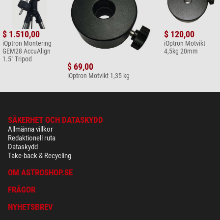
$ 1.510,00
$ 120,00
iOptron Montering
iOptron Motvikt
GEM28 AccuAlign
4,5kg 20mm
1.5" Tripod
$ 69,00
iOptron Motvikt 1,35 kg
SÄKERHET OCH DATASKYDD
Allmänna villkor
Redaktionell ruta
Dataskydd
Take-back & Recycling
OM ASTROSHOP.SE
FRÅGOR
NYHETSBREV