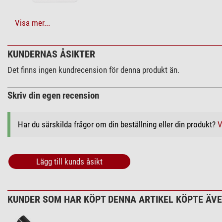
Astronomisk glob
Barglob
+ Ytterligare tillbehörsprodukter i denna kategori: 2
Visa mer...
Elektronisk glob
Vård och rengöring (1)
Utforskarpenna kompatibel
KUNDERNAS ÅSIKTER
Handlaminerad
Omegon SPUDZ 
Barnglob
Det finns ingen kundrecension för denna produkt än.
$ 19,90*
Miniglob
Outdoor-glob
Skriv din egen recension
Reliefglob
Svävande glob
Dag-natt-glob
Har du särskilda frågor om din beställning eller din produkt?
V
Ting-kompatibel
*
Alla priser inkluderar moms, leveranskostnader tillkommer.
Design
Lägg till kunds åsikt
Klassisk och elegant
Modern och futuristisk
Rustik och naturlig
KUNDER SOM HAR KÖPT DENNA ARTIKEL KÖPTE ÄVEN