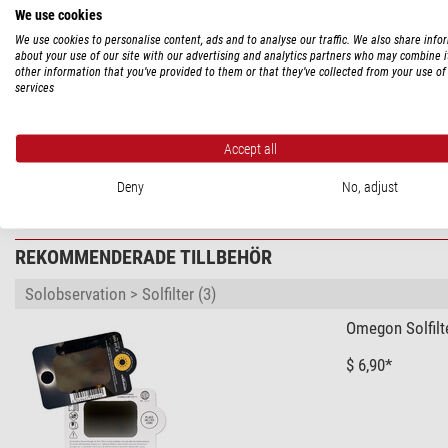
Diameter (cm)
We use cookies
Totalhöjd (cm)
We use cookies to personalise content, ads and to analyse our traffic. We also share info
about your use of our site with our advertising and analytics partners who may combine i
Serie
other information that you’ve provided to them or that they’ve collected from your use of 
services
Visa mer...
Kartbild
Kartbild obelyst
Accept all
Kartbild belyst
PRODUKTSÄKERHET
Språk
Deny
No, adjust
Tillverkare:
TROIKA Germany GmbH, Nisterfeld 11, 57629 Müschen
Utrustning
Belyst
REKOMMENDERADE TILLBEHÖR
Kulmaterial
Meridian
Solobservation > Solfilter (3)
Ställ
Omegon Solfilte
Fot
$ 6,90*
Särskilda egenskaper
Designglob
Antikglob