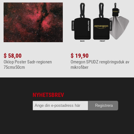
$ 58,00
$ 19,90
Oklop Poster Sadr-regionen
Omegon SPUDZ rengöringsduk av
75cmx50cm
mikrofiber
NYHETSBREV