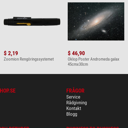
$ 2,19
$ 46,90
Zoomion Rengöringssystemet
Oklop Poster Andromeda galax
45cmx30cm
HOP.SE
FRÅGOR
Service
Rådgivning
Kontakt
Blogg