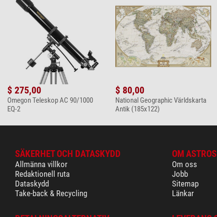
$ 275,00
$ 80,00
Omegon Teleskop AC 90/1000
National Geographic Världskarta
EQ-2
Antik (185x122)
SÄKERHET OCH DATASKYDD
OM ASTROS
Allmänna villkor
Om oss
Redaktionell ruta
Jobb
Dataskydd
Sitemap
Take-back & Recycling
Länkar