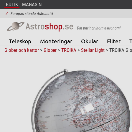
BUTIK
MAGASIN
✓
Europas största Astrobutik
Din partner inom astronomi
Teleskop
Monteringar
Okular
Filter
T
Glober och kartor
>
Glober
>
TROIKA
>
Stellar Light
> TROIKA Glob