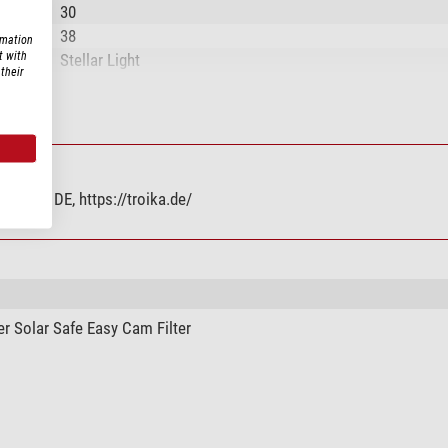
30
38
rmation
t with
Stellar Light
their
politisk
politisk
Engelska (Engelska)
bach, DE, https://troika.de/
ja
Syntetmaterial
Metall
Metall
r Solar Safe Easy Cam Filter
Metall
ja
nej