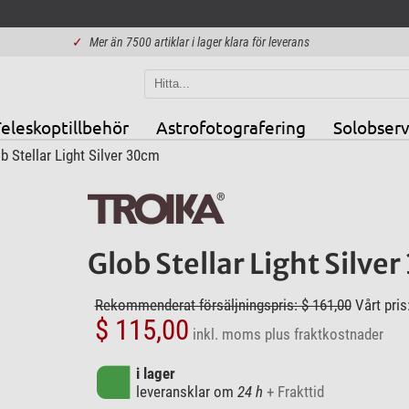
✓
Mer än 7500 artiklar i lager klara för leverans
eleskoptillbehör
Astrofotografering
Solobserv
 Stellar Light Silver 30cm
Glob Stellar Light Silve
Rekommenderat försäljningspris: $ 161,00
Vårt pris
$ 115,00
inkl. moms
plus fraktkostnader
i lager
leveransklar om
24 h
+ Frakttid