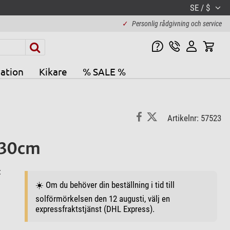
SE / $
✓
Personlig rådgivning och service
ation
Kikare
% SALE %
Artikelnr: 57523
r 30cm
:
☀️ Om du behöver din beställning i tid till
solförmörkelsen den 12 augusti, välj en
expressfraktstjänst (DHL Express).