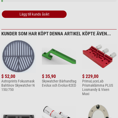
Lägg till kunds åsikt
KUNDER SOM HAR KÖPT DENNA ARTIKEL KÖPTE ÄVEN...
$ 52,00
$ 35,90
$ 229,00
Astroprints Fokusmask
Skywatcher Bärhandtag
PrimaLuceLab
Bahtinov Skywatcher N
Evolux och Evolux-82ED
Prismaklämma PLUS
150/750
Losmandy & Vixen
Maxi