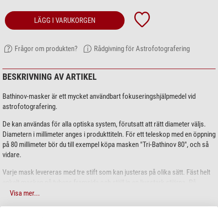
LÄGG I VARUKORGEN
Frågor om produkten?
Rådgivning för Astrofotografering
BESKRIVNING AV ARTIKEL
Bathinov-masker är ett mycket användbart fokuseringshjälpmedel vid
astrofotografering.
De kan användas för alla optiska system, förutsatt att rätt diameter väljs.
Diametern i millimeter anges i produkttiteln. För ett teleskop med en öppning
på 80 millimeter bör du till exempel köpa masken "Tri-Bathinov 80", och så
vidare.
Varje mask levereras med tre stift som kan justeras på olika sätt. Fäst helt
enkelt masken på tubens framsida och ställ in en ljusstark stjärna. På
datorskärmen eller spegelreflexkamerans display ser du ett
Visa mer...
diffraktionsmönster av stjärnan. Fokusering uppnås när de centrala
strålarna befinner sig exakt i mitten av de två andra strålarna.