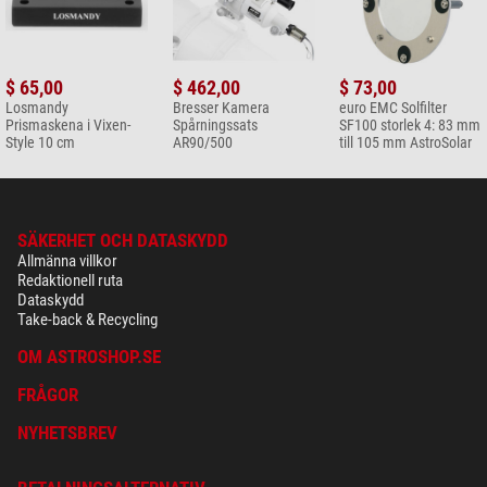
$ 65,00
$ 462,00
$ 73,00
Losmandy
Bresser Kamera
euro EMC Solfilter
Prismaskena i Vixen-
Spårningssats
SF100 storlek 4: 83 mm
Style 10 cm
AR90/500
till 105 mm AstroSolar
SÄKERHET OCH DATASKYDD
Allmänna villkor
Redaktionell ruta
Dataskydd
Take-back & Recycling
OM ASTROSHOP.SE
FRÅGOR
NYHETSBREV