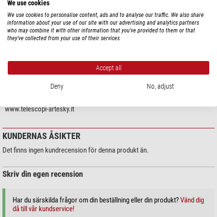
We use cookies
TEKNISKA DATA
Tri-Bathinov är en moderniserad mask med vilken du kan uppnå en ännu mer
We use cookies to personalise content, ads and to analyse our traffic. We also share
exakt fokusering med upp till 18 linjer.
information about your use of our site with our advertising and analytics partners
Allmänt
who may combine it with other information that you’ve provided to them or that
they’ve collected from your use of their services
Diameter (mm)
90
Serie
Tri-Bahtinov
Accept all
PRODUKTSÄKERHET
Deny
No, adjust
Tillverkare:
Artesky SRL, Via IV Novembre, 103 , 20883 Giussano (MB),
www.telescopi-artesky.it
KUNDERNAS ÅSIKTER
Det finns ingen kundrecension för denna produkt än.
Skriv din egen recension
Har du särskilda frågor om din beställning eller din produkt?
Vänd dig
då till vår kundservice!