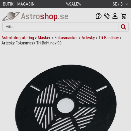
BUTIK
MAGASIN
%SALE%
SE / $
Astrofotografering
>
Masker
>
Fokusmasker
>
Artesky
>
Tri-Bahtinov
>
Artesky Fokusmask Tri-Bahtinov 90