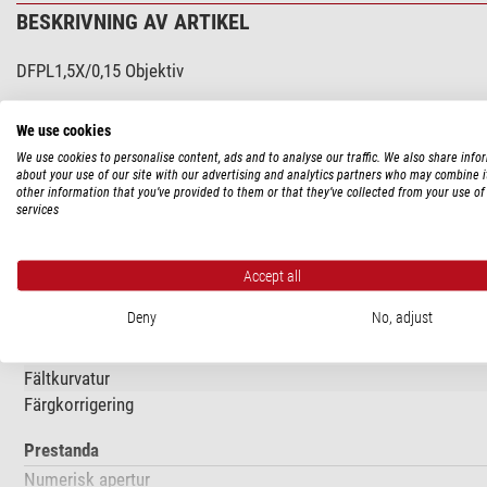
BESKRIVNING AV ARTIKEL
DFPL1,5X/0,15 Objektiv
Planachromatisk stereolins med distorsionsfri avbildning för
We use cookies
Förstoring 1,5x,
We use cookies to personalise content, ads and to analyse our traffic. We also share info
numerisk bländare 0,15,
about your use of our site with our advertising and analytics partners who may combine i
Arbetsavstånd 45,5 mm.
other information that you’ve provided to them or that they’ve collected from your use of 
services
TEKNISKA DATA
Accept all
Deny
No, adjust
Optik
Skala
Fältkurvatur
Färgkorrigering
Prestanda
Numerisk apertur