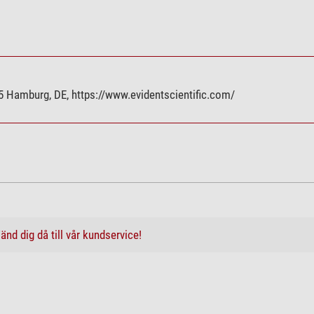
45.5
DFPL
 Hamburg, DE, https://www.evidentscientific.com/
ja
ja
ja
ja
änd dig då till vår kundservice!
ja
ja
ja