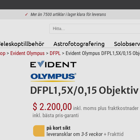
✓
Mer än 7500 artiklar i lager klara för leverans
eleskoptillbehör
Astrofotografering
Solobserv
kop
>
Evident Olympus
>
DFPL
> Evident Olympus DFPL1,5X/0,15 Obj
DFPL1,5X/0,15 Objektiv
$ 2.200,00
inkl. moms
plus fraktkostnader
inkl. bästa pris-garanti
på kort sikt
leveransklar om
3-5 veckor
+ Frakttid