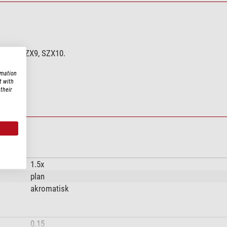
 SZX7, SZX9, SZX10.
rmation
t with
their
1.5x
plan
akromatisk
0.15