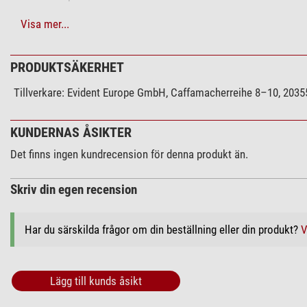
Mekanik
Visa mer...
Arbetsavstånd (mm)
PRODUKTSÄKERHET
Allmänt
Serie
Tillverkare:
Evident Europe GmbH, Caffamacherreihe 8–10, 20355
Passar till serie
KUNDERNAS ÅSIKTER
SZX10
SZX7
Det finns ingen kundrecension för denna produkt än.
Ämnesområde
Skriv din egen recension
Medicin
Biologi
Har du särskilda frågor om din beställning eller din produkt?
V
Undervisning
Industri
Användningsområden
Lägg till kunds åsikt
Halvledarteknik