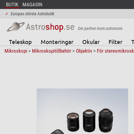
BUTIK
MAGASIN
✓
Europas största Astrobutik
Din partner inom astronomi
Teleskop
Monteringar
Okular
Filter
T
Mikroskopi
>
Mikroskopitillbehör
>
Objektiv
>
För stereomikros