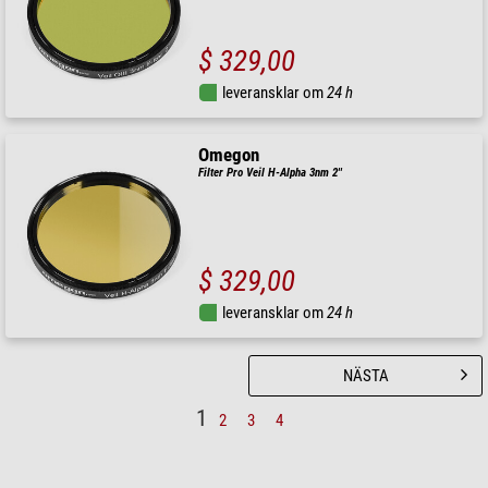
$ 329,00
leveransklar om
24 h
Omegon
Filter Pro Veil H-Alpha 3nm 2''
$ 329,00
leveransklar om
24 h
NÄSTA
1
2
3
4