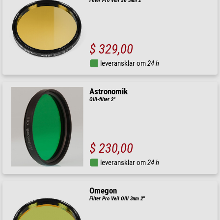
Filter Pro Veil SII 3nm 2''
$ 329,00
leveransklar om
24 h
Astronomik
OIII-filter 2"
$ 230,00
leveransklar om
24 h
Omegon
Filter Pro Veil OIII 3nm 2''