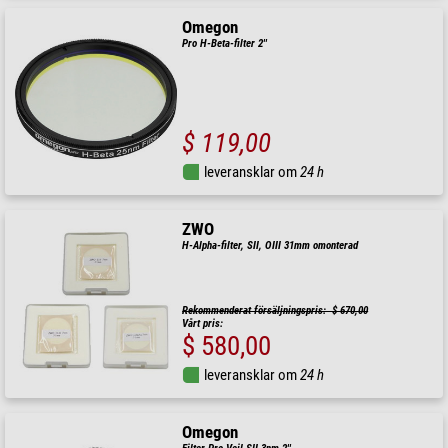
Omegon
Pro H-Beta-filter 2''
$ 119,00
leveransklar om
24 h
ZWO
H-Alpha-filter, SII, OIII 31mm omonterad
Rekommenderat försäljningspris: $ 670,00
Vårt pris:
$ 580,00
leveransklar om
24 h
Omegon