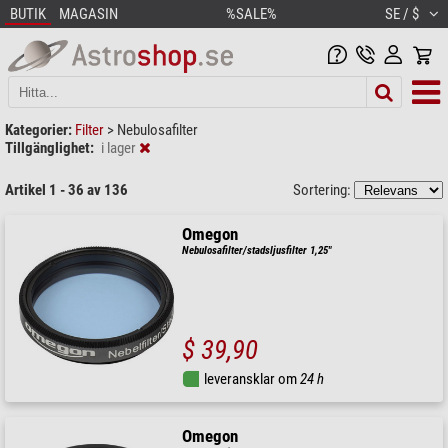
BUTIK
MAGASIN
%SALE%
SE / $
Kategorier:
Filter
>
Nebulosafilter
Tillgänglighet:
i lager
Artikel 1 - 36 av 136
Sortering:
Omegon
Nebulosafilter/stadsljusfilter 1,25"
$ 39,90
leveransklar om
24 h
Omegon