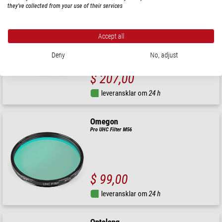
they’ve collected from your use of their services
Optolong
filter L-eNhance 1.25
Accept all
Deny
No, adjust
$ 207,00
leveransklar om
24 h
Omegon
Pro UHC Filter M56
$ 99,00
leveransklar om
24 h