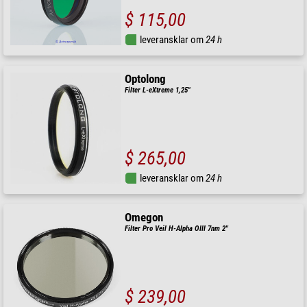
$ 115,00
leveransklar om
24 h
Optolong
Filter L-eXtreme 1,25"
$ 265,00
leveransklar om
24 h
Omegon
Filter Pro Veil H-Alpha OIII 7nm 2''
$ 239,00