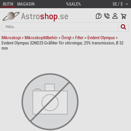
BUTIK
MAGASIN
%SALE%
SE / $
Mikroskopi
>
Mikroskopitillbehör
>
Övrigt
>
Filter
>
Evident Olympus
>
Evident Olympus 32ND25 Gråfilter för störningar, 25% transmission, Ø 32
mm