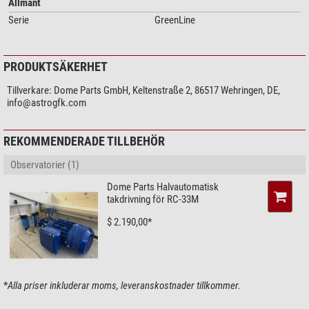
Allmänt
utformningen av observatoriet.
Serie
GreenLine
PRODUKTSÄKERHET
Tillverkare:
Dome Parts GmbH, Keltenstraße 2, 86517 Wehringen, DE,
info@astrogfk.com
REKOMMENDERADE TILLBEHÖR
Observatorier (1)
Dome Parts Halvautomatisk
takdrivning för RC-33M
$ 2.190,00*
*
Alla priser inkluderar moms, leveranskostnader tillkommer.