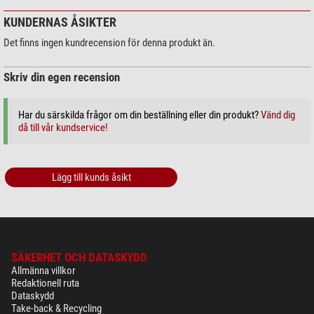
KUNDERNAS ÅSIKTER
Det finns ingen kundrecension för denna produkt än.
Skriv din egen recension
Har du särskilda frågor om din beställning eller din produkt?
Vänd dig
då till vår kundservice!
Lägg till kunds åsikt
SÄKERHET OCH DATASKYDD
Allmänna villkor
Redaktionell ruta
Dataskydd
Take-back & Recycling