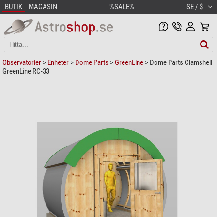
BUTIK
MAGASIN
%SALE%
SE / $
Observatorier
>
Enheter
>
Dome Parts
>
GreenLine
> Dome Parts Clamshell
GreenLine RC-33