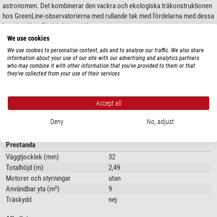
astronomen. Det kombinerar den vackra och ekologiska träkonstruktionen
hos GreenLine-observatorierna med rullande tak med fördelarna med dessa
kupoler till ett fördelaktigt pris!
We use cookies
Clamshell-kupolen ger
största möjliga runtomsikt
, vilket ger observatörer
We use cookies to personalise content, ads and to analyse our traffic. We also share
och astrofotografer maximal frihet.
information about your use of our site with our advertising and analytics partners
who may combine it with other information that you’ve provided to them or that
Den kvadratiska basytan på
3 x 3 meter
erbjuder tillräckligt med utrymme
they’ve collected from your use of their services
för teleskoppelaren, optik, tillbehör och naturligtvis för dig!
Visa mer...
Övriga egenskaper:
Accept all
Tak och sidoväggar av aluminium på en träram
TEKNISKA DATA
Deny
No, adjust
Fram- och bakväggarna är tillverkade av 32 mm tjockt, högkvalitativt trä i
flera lager
Prestanda
Dörren har ett cylinderlås med reservnyckel.
Väggtjocklek (mm)
32
Du kan beställa observatoriet utan takdrivenhet för manuell öppning, med
Totalhöjd (m)
2,49
drivenhet och knappsats eller i en fjärrstyrd version. Observera att det inte
Motorer och styrningar
utan
är möjligt att eftermontera en drivenhet.
Användbar yta (m²)
9
Träskydd
nej
Figur liknande:
Observatoriet är under ständig utveckling. Vänligen se PDF-
filen "Datablad" under fliken Nedladdningar. Den visar den nuvarande