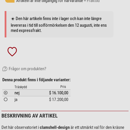
Artikeln är inte tillgänglig för närvarande
+ Frakttid
☀️ Den här artikeln finns inte i lager och kan inte längre
levereras i tid till solförmörkelsen den 12 augusti, inte ens
med expressfrakt.
Frågor om produkten?
Denna produkt finns i följande varianter:
Pris
Träskydd
nej
$ 16.100,00
ja
$ 17.200,00
BESKRIVNING AV ARTIKEL
Det här observatoriet i
clamshell-design
är ett utmärkt val för den kräsne