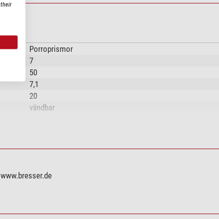
their
Porroprismor
7
50
7,1
20
vändbar
+/- 2
dubbelsidig
56-74
BaK-4
fullständig, multipel
 www.bresser.de
Enstaka fokusering
nej