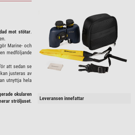
dad mot stötar
.
en.
gör Marine- och
 den medföljande
för att sedan se
 kan justeras av
n utnyttja hela
gerade okularen
Leveransen innefattar
erar ströljuset
.