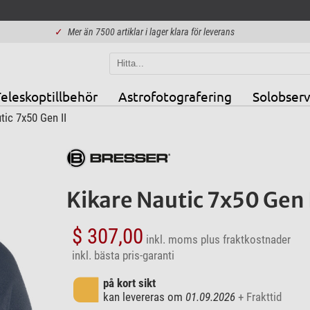
✓
Mer än 7500 artiklar i lager klara för leverans
eleskoptillbehör
Astrofotografering
Solobserv
tic 7x50 Gen II
Kikare Nautic 7x50 Gen 
$ 307,00
inkl. moms
plus fraktkostnader
inkl. bästa pris-garanti
på kort sikt
kan levereras om
01.09.2026
+ Frakttid