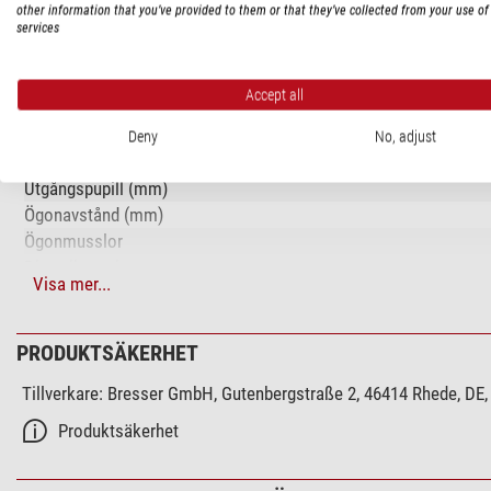
other information that you’ve provided to them or that they’ve collected from your use of 
TEKNISKA DATA
services
Prestanda
Accept all
Typ av byggnad
Förstoring
Deny
No, adjust
Frontlinsdiameter (mm)
Utgångspupill (mm)
Ögonavstånd (mm)
Ögonmusslor
Dioptrijustering
Visa mer...
Position dioptrijustering
Pupillavstånd (mm)
Glasmaterial
PRODUKTSÄKERHET
Antireflexbehandling
Tillverkare:
Bresser GmbH, Gutenbergstraße 2, 46414 Rhede, DE,
Fokuseringssystem
Produktsäkerhet
Särskilda egenskaper
Zoom-funktion