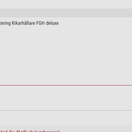
ja
nej
ja
ering Kikarhållare FGH deluxe
nej
ja
ja (IPX7)
ja
ja
ja
ja
nej
ja
um-trebensstativ Stativ Titania 500 Set
7,8
136
8
51
18,7