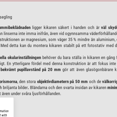
 segling
ummibeklädnaden
ligger kikaren säkert i handen och är
väl skyd
kan linserna inte imma inifrån, även vid ogynnsamma väderförhålland
truktionen av magnesium, som väger 35 % mindre än aluminium, 
en. Med detta kan du montera kikaren stabilt på ett fotostativ med
ella okularinställningen
behöver du bara ställa in kikaren en gång 
ligt. En ytterligare fördel med denna konstruktion är att fokus inte
t
bekvämt pupillavstånd på 20 mm
gör att även glasögonbärare ka
prismorna
, den stora
objektivdiametern på 50 mm
och de
välkorri
 briljanta bilder
.
Bländarna och den svarta insidan av kikaren
minim
t även under svåra ljusförhållanden.
rin.
rmation
t with