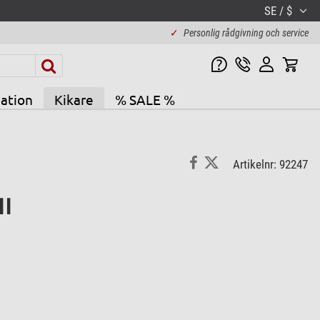
SE / $
✓
Personlig rådgivning och service
ation
Kikare
% SALE %
Artikelnr: 92247
II