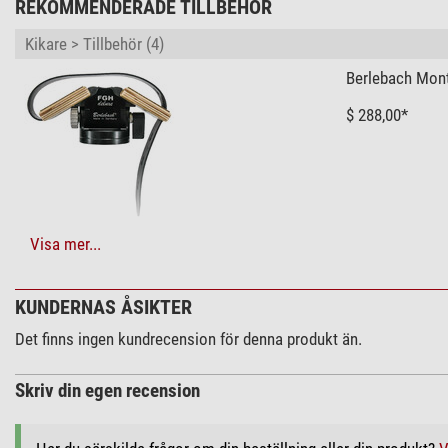
REKOMMENDERADE TILLBEHÖR
Okular för glasögonbärare
Bildstabilisator
Kikare > Tillbehör (4)
Kompass
Berlebach Mont
Avståndsmätare
Stänktålig
$ 288,00*
Tryckvattentät
Skyddsväska
Stativanslutningsgänga
Objektivkåpa
Okularkåpa
+ Ytterligare tillbehörsprodukter i denna kategori: 3
Visa mer...
ED-glas
Påfyllning skyddsgas
Fotostativ (1)
KUNDERNAS ÅSIKTER
Omegon Alumini
Synfält
Det finns ingen kundrecension för denna produkt än.
Verkligt synfält (°)
$ 159,00*
Synfält 1000 m (m)
Skriv din egen recension
Närinställningsgräns (m)
Ljusstyrka
Skymningsfaktor