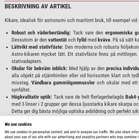
BESKRIVNING AV ARTIKEL
Kikare, idealisk för astronomi och maritimt bruk, till exempel vid
Robust och väderbeständig:
Tack vare den
ergonomiska g
Dessutom är den
vattentät
och
fylld
med
kväve
. På så sätt 
Lättvikt med stativfäste:
Den moderna och robusta höljekons
Astro-kikaren mycket lätt. Ett stativfäste finns på mittlinj
stativadaptern.
Okular för bekväm inblick:
Med hjälp av den
precisa individu
alla objekt på stjärnhimlen eller vid horisonten klart och tyd
misstag.
Vändbara gummiögonmusslor
och okular med et
synfältet.
Högkvalitativ optik:
Tack vare de helt flerlagerbelagda
Bak4-
med 3 linser i 2 grupper ger dessa ljusstarka kikare skarpa och
Detta ger dig bästa möjliga optiska avbildning och perfekt sik
Njut av klar sikt dag som natt med kikaren för astronomi och ma
We use cookies
We use cookies to personalise content, ads and to analyse our traffic. We also share info
about your use of our site with our advertising and analytics partners who may combine i