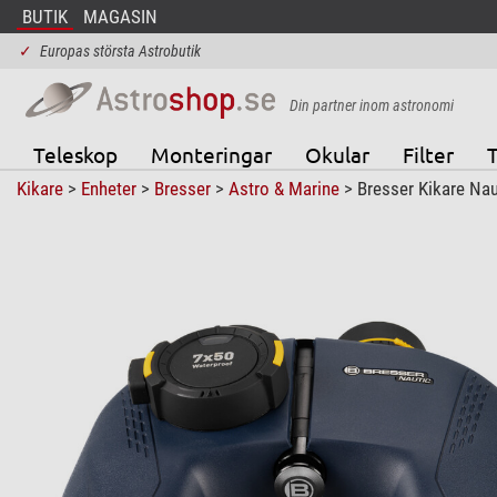
BUTIK
MAGASIN
✓
Europas största Astrobutik
Din partner inom astronomi
Teleskop
Monteringar
Okular
Filter
T
Kikare
>
Enheter
>
Bresser
>
Astro & Marine
> Bresser Kikare Nau