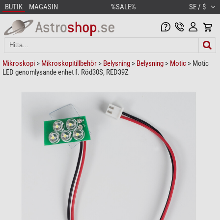
BUTIK
MAGASIN
%SALE%
SE / $
Mikroskopi
>
Mikroskopitillbehör
>
Belysning
>
Belysning
>
Motic
> Motic
LED genomlysande enhet f. Röd30S, RED39Z