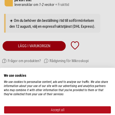
på kort sikt
leveransklar om
1-2 veckor
+ Frakttid
☀️ Om du behöver din beställning i tid till solförmörkelsen
den 12 augusti, välj en expressfraktstjänst (DHL Express).
LÄGG I VARUKORGEN
Frågor om produkten?
Rådgivning för Mikroskopi
BESKRIVNING AV ARTIKEL
We use cookies
We use cookies to personalise content, ads and to analyse our traffic. We also share
LED genomlysande enhet f. Röd30S, RED39Z
information about your use of our site with our advertising and analytics partners
who may combine it with other information that you’ve provided to them or that
they’ve collected from your use of their services
Accept all