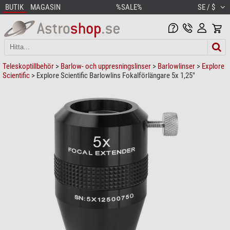
BUTIK
MAGASIN
%SALE%
SE / $
Teleskoptillbehör
>
Barlow- och uppresningslinser
>
Barlowlinser
>
Explore
Scientific
> Explore Scientific Barlowlins Fokalförlängare 5x 1,25"