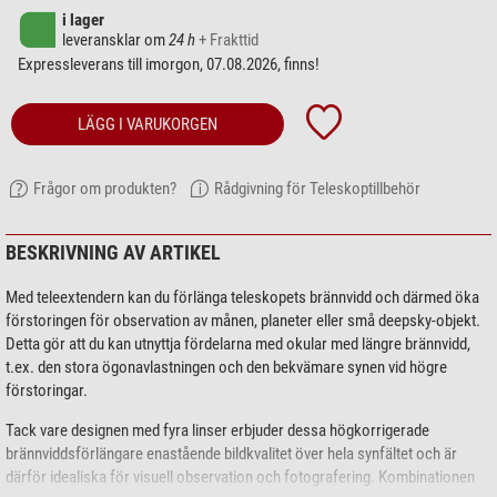
i lager
leveransklar om
24 h
+ Frakttid
Expressleverans till imorgon, 07.08.2026, finns!
LÄGG I VARUKORGEN
Frågor om produkten?
Rådgivning för Teleskoptillbehör
BESKRIVNING AV ARTIKEL
Med teleextendern kan du förlänga teleskopets brännvidd och därmed öka
förstoringen för observation av månen, planeter eller små deepsky-objekt.
Detta gör att du kan utnyttja fördelarna med okular med längre brännvidd,
t.ex. den stora ögonavlastningen och den bekvämare synen vid högre
förstoringar.
Tack vare designen med fyra linser erbjuder dessa högkorrigerade
brännviddsförlängare enastående bildkvalitet över hela synfältet och är
därför idealiska för visuell observation och fotografering. Kombinationen