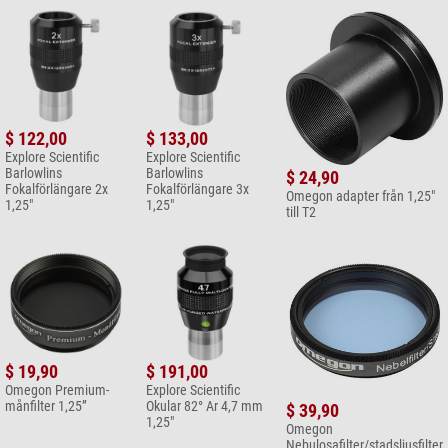
$ 122,00
$ 133,00
Explore Scientific
Explore Scientific
Barlowlins
Barlowlins
$ 24,90
Fokalförlängare 2x
Fokalförlängare 3x
Omegon adapter från 1,25"
1,25"
1,25"
till T2
$ 19,90
$ 191,00
Omegon Premium-
Explore Scientific
månfilter 1,25”
Okular 82° Ar 4,7 mm
$ 39,90
1,25"
Omegon
Nebulosafilter/stadsljusfilter