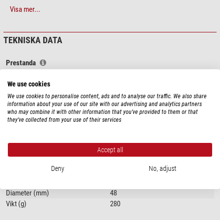
av den bästa antireflexbehandlingen och den telecentriska designen gör att
Visa mer...
fokalförlängarna är klart överlägsna konventionella barlowlinser.
TEKNISKA DATA
Prestanda
Förstoringsfaktor
5
We use cookies
Adapter (på teleskopsidan)
1,25"
Adapter (på okularsidan)
1,25"
We use cookies to personalise content, ads and to analyse our traffic. We also share
information about your use of our site with our advertising and analytics partners
Antal linser
4
who may combine it with other information that you’ve provided to them or that
they’ve collected from your use of their services
Särskilda egenskaper
Filtergänga
ja
Accept all
Ringklämma
ja
Deny
No, adjust
Allmänt
Längd (mm)
100
Diameter (mm)
48
Vikt (g)
280