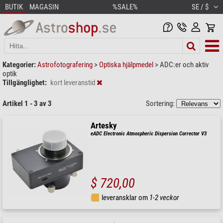
BUTIK
MAGASIN
%SALE%
SE / $
Kategorier:
Astrofotografering
>
Optiska hjälpmedel
>
ADC:er och aktiv
optik
Tillgänglighet:
kort leveranstid
Artikel 1 - 3 av 3
Sortering:
Artesky
eADC Electronic Atmospheric Dispersion Corrector V3
$ 720,00
leveransklar om
1-2 veckor