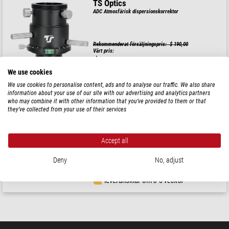
TS Optics
ADC Atmosfärisk dispersionskorrektor
Rekommenderat försäljningspris: $ 190,00
Vårt pris:
$ 179,00
We use cookies
leveransklar om
3-7 dagar
We use cookies to personalise content, ads and to analyse our traffic. We also share
information about your use of our site with our advertising and analytics partners
who may combine it with other information that you’ve provided to them or that
Artesky
they’ve collected from your use of their services
ADC Atmosfärisk dispersionskorrektor
Accept all
Deny
No, adjust
$ 172,00
leveransklar om
3-5 veckor