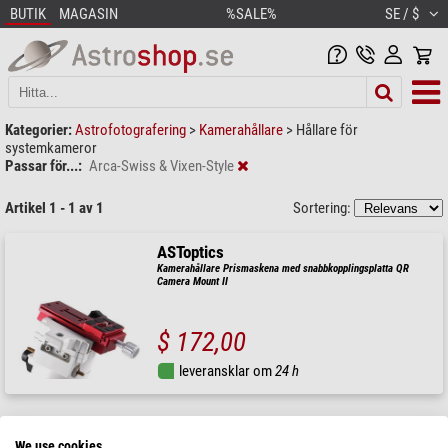
BUTIK
MAGASIN
%SALE%
SE / $
Kategorier:
Astrofotografering
>
Kamerahållare
>
Hållare för
systemkameror
Passar för...:
Arca-Swiss & Vixen-Style
Artikel 1 - 1 av 1
Sortering:
ASToptics
Kamerahållare Prismaskena med snabbkopplingsplatta QR
Camera Mount II
$ 172,00
leveransklar om
24 h
We use cookies