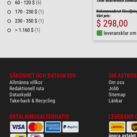
Tilter Interference Elimina
60 - 120 $
(6)
170 - 230 $
(1)
Rekommenderat försäljnin
Vårt pris:
230 - 350 $
(1)
$ 298,00
> 1.160 $
(1)
leveransklar o
SÄKERHET OCH DATASKYDD
OM ASTROS
Allmänna villkor
Om oss
Redaktionell ruta
Jobb
Dataskydd
Sitemap
Take-back & Recycling
Länkar
BETALNINGSALTERNATIV
LEVERANS 
ångra avtalet