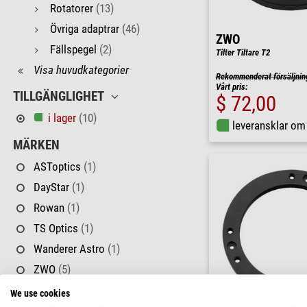
Rotatorer
(13)
Övriga adaptrar
(46)
ZWO
Fällspegel
(2)
Tilter Tiltare T2
Visa huvudkategorier
Rekommenderat försäljnin
Vårt pris:
TILLGÄNGLIGHET
$ 72,00
i lager
(10)
leveransklar o
MÄRKEN
ASToptics
(1)
DayStar
(1)
Rowan
(1)
TS Optics
(1)
Wanderer Astro
(1)
ZWO
(5)
We use cookies
ADAPTER (PÅ TELESKOPSIDAN)