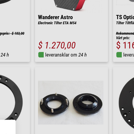
Wanderer Astro
TS Opti
Electronic Tilter ETA M54
Tilter Tiltf
gspris: $ 103,00
Rekommender
Vårt pris:
$ 1.270,00
$ 11
m
24 h
leveransklar om
24 h
leve