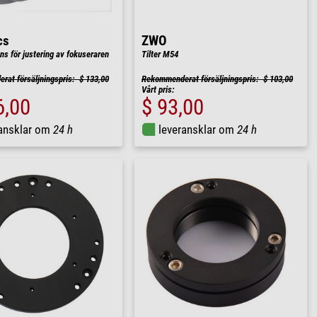
cs
ZWO
läns för justering av fokuseraren
Tilter M54
at försäljningspris: $ 133,00
Rekommenderat försäljningspris: $ 103,00
Vårt pris:
6,00
$ 93,00
ransklar om
24 h
leveransklar om
24 h