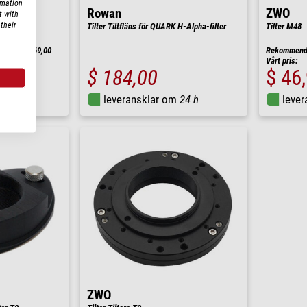
rmation
Rowan
ZWO
t with
their
Tilter Tiltfläns för QUARK H-Alpha-filter
Tilter M48
spris: $ 69,00
Rekommender
Vårt pris:
$ 184,00
$ 46
m
24 h
leveransklar om
24 h
leve
ZWO