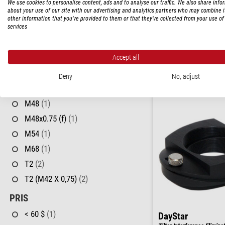
We use cookies to personalise content, ads and to analyse our traffic. We also share info
M48
(1)
ZWO
about your use of our site with our advertising and analytics partners who may combine i
other information that you’ve provided to them or that they’ve collected from your use of 
Tilter M68
M48x0.75 (f)
(1)
services
M54
(2)
Rekommenderat försäljning
Vårt pris:
M68
(1)
$ 62,00
Accept all
T2
(3)
leveransklar o
Deny
No, adjust
ADAPTER (PÅ KAMERASIDAN)
M48
(1)
M48x0.75 (f)
(1)
M54
(1)
M68
(1)
T2
(2)
T2 (M42 X 0,75)
(2)
PRIS
< 60 $
(1)
DayStar