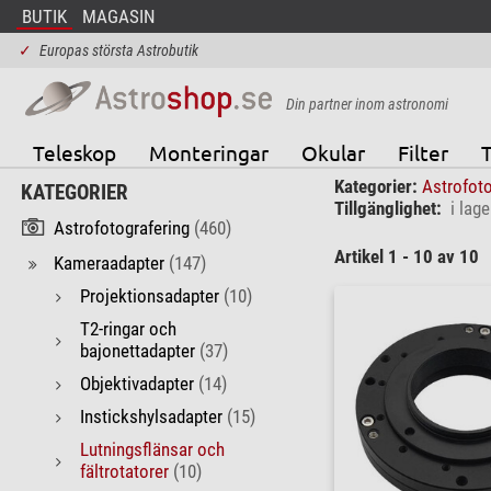
BUTIK
MAGASIN
✓
Europas största Astrobutik
Din partner inom astronomi
Teleskop
Monteringar
Okular
Filter
T
Kategorier:
Astrofot
KATEGORIER
Tillgänglighet:
i lage
Astrofotografering
(460)
Artikel 1 - 10 av 10
Kameraadapter
(147)
Projektionsadapter
(10)
T2-ringar och
bajonettadapter
(37)
Objektivadapter
(14)
Instickshylsadapter
(15)
Lutningsflänsar och
fältrotatorer
(10)