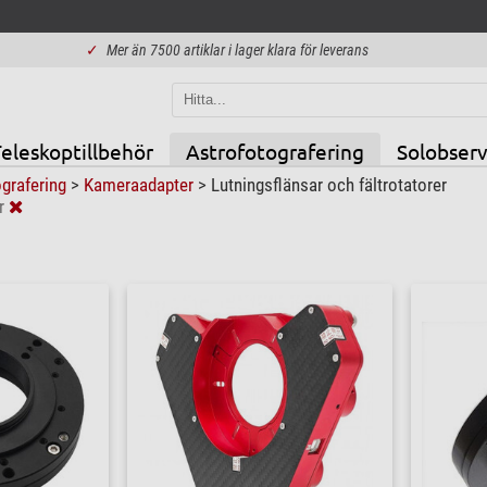
✓
Mer än 7500 artiklar i lager klara för leverans
eleskoptillbehör
Astrofotografering
Solobserv
ografering
>
Kameraadapter
>
Lutningsflänsar och fältrotatorer
r