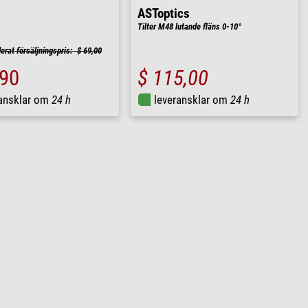
ASToptics
Tilter M48 lutande fläns 0-10°
at försäljningspris: $ 69,00
,90
$ 115,00
ransklar om
24 h
leveransklar om
24 h