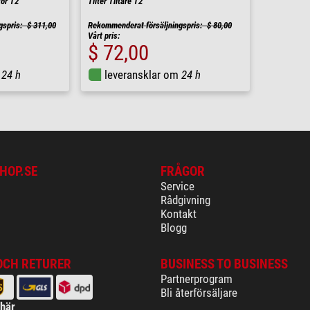
tor T2
Tilter Tiltare T2
gspris: $ 311,00
Rekommenderat försäljningspris: $ 80,00
Vårt pris:
$ 72,00
m
24 h
leveransklar om
24 h
HOP.SE
FRÅGOR
Service
Rådgivning
Kontakt
Blogg
OCH RETURER
BUSINESS TO BUSINESS
Partnerprogram
Bli återförsäljare
 här