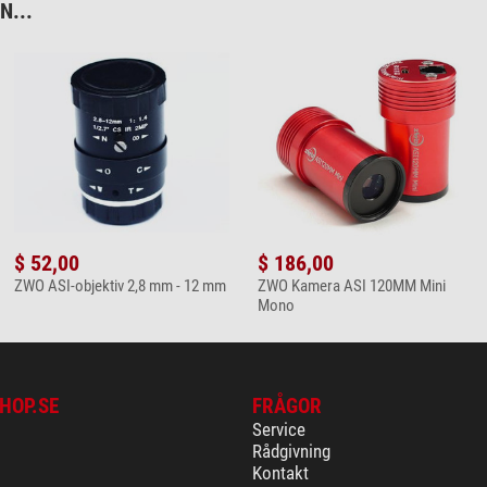
...
$ 52,00
$ 186,00
ZWO ASI-objektiv 2,8 mm - 12 mm
ZWO Kamera ASI 120MM Mini
Mono
HOP.SE
FRÅGOR
Service
Rådgivning
Kontakt