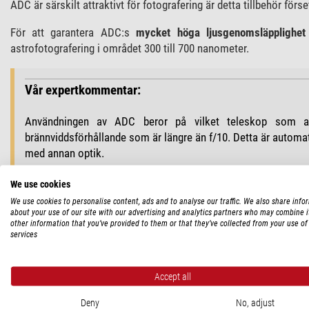
ADC är särskilt attraktivt för fotografering är detta tillbehör för
För att garantera ADC:s
mycket höga ljusgenomsläpplighet
astrofotografering i området 300 till 700 nanometer.
Vår expertkommentar:
Användningen av ADC beror på vilket teleskop som a
brännviddsförhållande som är längre än f/10. Detta är automa
med annan optik.
Du kan hitta användbara tips om detta ämne i vår ast
We use cookies
planetobservatörer
.
We use cookies to personalise content, ads and to analyse our traffic. We also share info
about your use of our site with our advertising and analytics partners who may combine i
Vi rekommenderar den skruvbara barlowen för ADC:
Omegon v
other information that you’ve provided to them or that they’ve collected from your use of 
services
binoviewers 2x
.
(Bernd Gährken)
Accept all
Deny
No, adjust