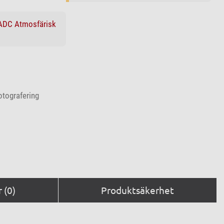
DC Atmosfärisk
otografering
 (0)
Produktsäkerhet