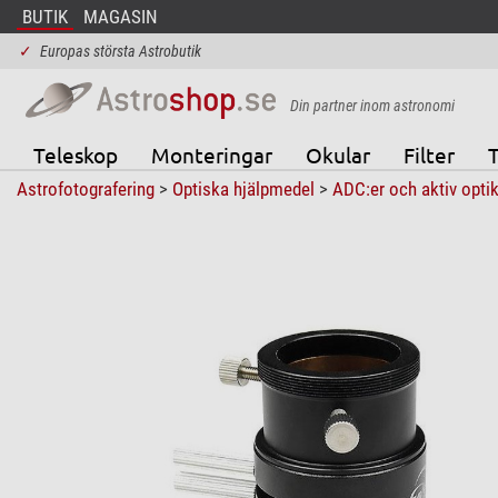
BUTIK
MAGASIN
✓
Europas största Astrobutik
Din partner inom astronomi
Teleskop
Monteringar
Okular
Filter
T
Astrofotografering
>
Optiska hjälpmedel
>
ADC:er och aktiv opti