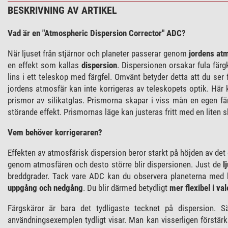
BESKRIVNING AV ARTIKEL
Vad är en "Atmospheric Dispersion Corrector" ADC?
När ljuset från stjärnor och planeter passerar genom
jordens at
en effekt som kallas
dispersion
. Dispersionen orsakar fula färg
lins i ett teleskop med färgfel. Omvänt betyder detta att du ser
jordens atmosfär kan inte korrigeras av teleskopets optik. Här k
prismor av silikatglas. Prismorna skapar i viss mån en egen 
störande effekt. Prismornas läge kan justeras fritt med en liten s
Vem behöver korrigeraren?
Effekten av atmosfärisk dispersion beror starkt på höjden av det 
genom atmosfären och desto större blir dispersionen. Just de
l
breddgrader. Tack vare ADC kan du observera planeterna med hö
uppgång och nedgång
. Du blir därmed betydligt
mer flexibel i va
Färgskäror är bara det tydligaste tecknet på dispersion. S
användningsexemplen tydligt visar. Man kan visserligen förstärk