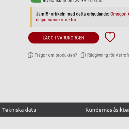
leveransklar om
24 h
+ Frakttid
Jämför artikeln med detta erbjudande:
Omegon A
dispersionskorrektor
LÄGG I VARUKORGEN
Frågor om produkten?
Rådgivning för Astrof
Tekniska data
Kundernas åsikter