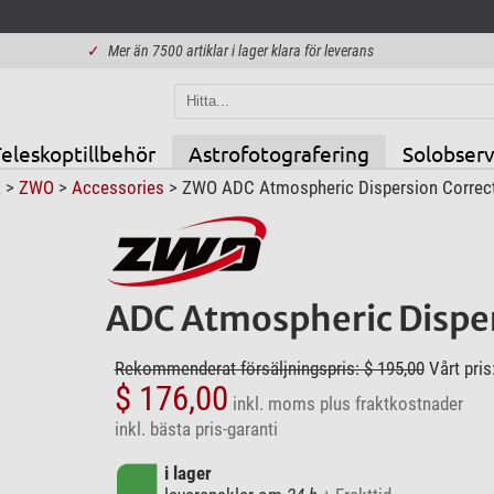
✓
Mer än 7500 artiklar i lager klara för leverans
eleskoptillbehör
Astrofotografering
Solobserv
k
>
ZWO
>
Accessories
> ZWO ADC Atmospheric Dispersion Correct
ADC Atmospheric Disper
Rekommenderat försäljningspris: $ 195,00
Vårt pris
$ 176,00
inkl. moms
plus fraktkostnader
inkl. bästa pris-garanti
i lager