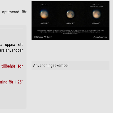
t optimerad för
ka uppnå ett
vara användbar
Användningsexempel
tillbehör för
ing för 1,25''