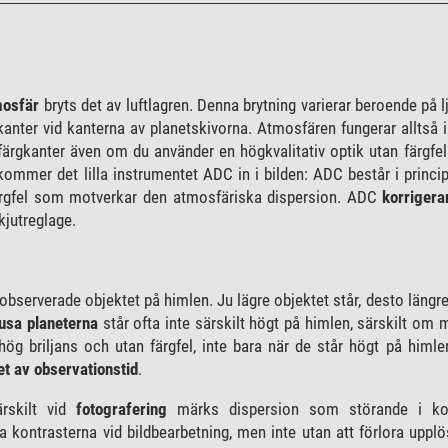
mosfär
bryts det av luftlagren. Denna brytning varierar beroende på l
kanter vid kanterna av planetskivorna. Atmosfären fungerar alltså 
 färgkanter även om du använder en högkvalitativ optik utan färgfel
ommer det lilla instrumentet ADC in i bilden: ADC består i princip
färgfel som motverkar den atmosfäriska dispersion. ADC
korrigera
kjutreglage.
observerade objektet på himlen. Ju lägre objektet står, desto längre
jusa planeterna
står ofta inte särskilt högt på himlen, särskilt om
g briljans och utan färgfel, inte bara när de står högt på himlen
let av observationstid
.
ärskilt vid
fotografering
märks dispersion som störande i kont
a kontrasterna vid bildbearbetning, men inte utan att förlora uppl