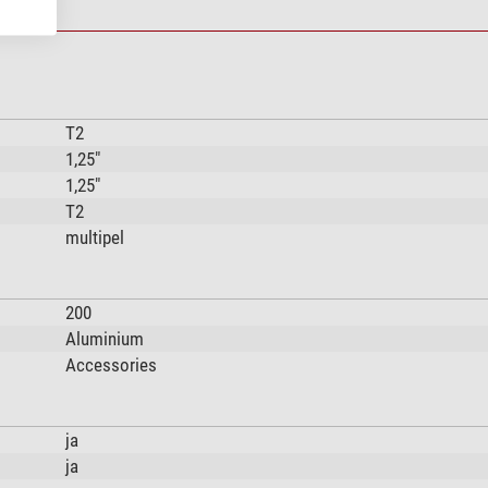
T2
1,25"
1,25"
T2
multipel
200
Aluminium
Accessories
ja
ja