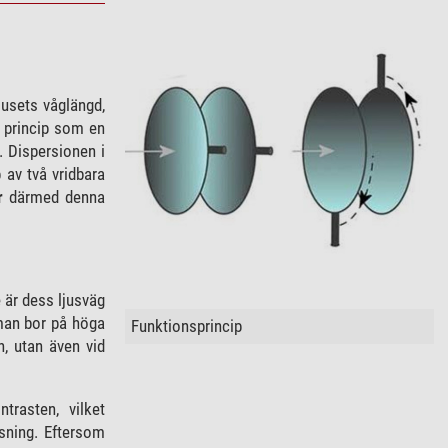
jusets våglängd,
i princip som en
. Dispersionen i
 av två vridbara
r
därmed denna
 är dess ljusväg
 man bor på höga
Funktionsprincip
, utan även vid
rasten, vilket
ösning. Eftersom