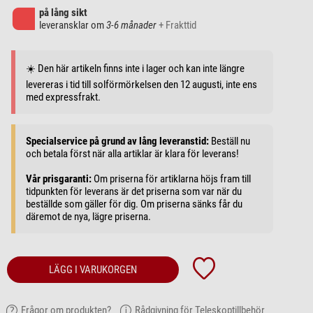
på lång sikt
leveransklar om
3-6 månader
+ Frakttid
☀️ Den här artikeln finns inte i lager och kan inte längre
levereras i tid till solförmörkelsen den 12 augusti, inte ens
med expressfrakt.
Specialservice på grund av lång leveranstid:
Beställ nu
och betala först när alla artiklar är klara för leverans!
Vår prisgaranti:
Om priserna för artiklarna höjs fram till
tidpunkten för leverans är det priserna som var när du
beställde som gäller för dig. Om priserna sänks får du
däremot de nya, lägre priserna.
LÄGG I VARUKORGEN
Frågor om produkten?
Rådgivning för Teleskoptillbehör