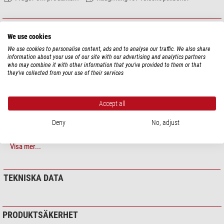
BESKRIVNING AV ARTIKEL
We use cookies
Den här adaptern är försedd med den teleskopspecifika adaptergängan på
We use cookies to personalise content, ads and to analyse our traffic. We also share
Meades SC-teleskop 10", 12" och 14". Du kan använda den för att anpassa
information about your use of our site with our advertising and analytics partners
who may combine it with other information that you’ve provided to them or that
fokuseraren
Starlight Instruments Feather Touch FTF2008BCR 2"
they’ve collected from your use of their services
refraktorfokuserare med 0,8" fokuseringsrörelse
.
Accept all
Deny
No, adjust
Visa mer...
TEKNISKA DATA
PRODUKTSÄKERHET