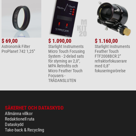
$ 69,00
$ 1.090,00
$ 1.160,00
Astronomik Filter
Starlight Instruments
Starlight Instruments
ProPlanet 742 1,25"
Micro Touch Focusing
Feather Touch
System - 2-delad sats
FTF2008BCR 2"
för styrning av 2,0",
refraktorfokuserare
MPA Retrofits och
med 0,8"
Micro Feather Touch
fokuseringsrörelse
Focusers -
TRÅDANSLUTEN
SÄKERHET OCH DATASKYDD
Allmänna villkor
Redaktionell ruta
Dataskydd
Take-back & Recycling