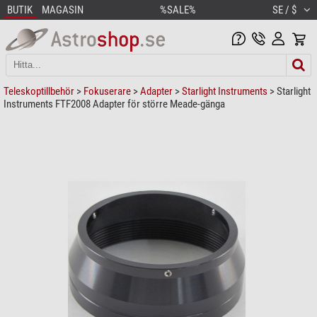
BUTIK
MAGASIN
%SALE%
SE / $
Teleskoptillbehör
>
Fokuserare
>
Adapter
>
Starlight Instruments
> Starlight
Instruments FTF2008 Adapter för större Meade-gänga