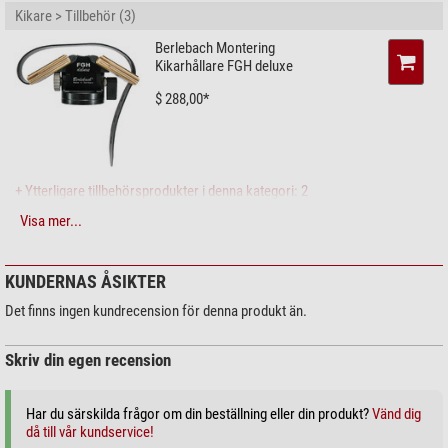
Kikare > Tillbehör (3)
Berlebach Montering
Kikarhållare FGH deluxe
$ 288,00*
+ Ytterligare tillbehörsprodukter i denna kategori: 2
Visa mer...
Fotostativ (1)
Omegon Aluminium-
trebensstativ Stativ Titania 500
KUNDERNAS ÅSIKTER
Set
Det finns ingen kundrecension för denna produkt än.
$ 159,00*
Skriv din egen recension
Solobservation > Solfilter (3)
Har du särskilda frågor om din beställning eller din produkt?
Vänd dig
då till vår kundservice!
Omegon Solfilter Solar Safe