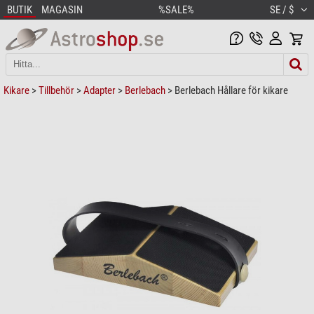
BUTIK
MAGASIN
%SALE%
SE / $
Kikare
>
Tillbehör
>
Adapter
>
Berlebach
> Berlebach Hållare för kikare