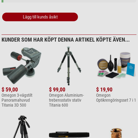
Easy Cam Filter
$ 6,90*
Lägg till kunds åsikt
+ Ytterligare tillbehörsprodukter i denna kategori: 2
Vård och rengöring > Rengöringsmedel (4)
KUNDER SOM HAR KÖPT DENNA ARTIKEL KÖPTE ÄVEN...
Omegon Optikrengöringsset 7
i 1
$ 19,90*
+ Ytterligare tillbehörsprodukter i denna kategori: 3
Vård och rengöring > Övrigt (2)
Omegon SPUDZ
$ 59,00
$ 99,00
$ 19,90
rengöringsduk av mikrofiber
Omegon 3-vägstilt
Omegon Aluminium-
Omegon
$ 19,90*
Panoramahuvud
trebensstativ stativ
Optikrengöringsset 7 i 1
Titania 3D 500
Titania 600
+ Ytterligare tillbehörsprodukter i denna kategori: 1
*
Alla priser inkluderar moms, leveranskostnader tillkommer.