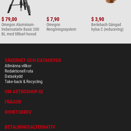
$ 79,00
$ 7,90
$ 3,90
Omegon Aluminium-
Omegon
Berlebach Gängad
trebensstativ Basic 200
Rengöringssystem
hylsa C (reducering)
BL med tiltbart huvud
SÄKERHET OCH DATASKYDD
Allmänna villkor
Redaktionell ruta
Dataskydd
Take-back & Recycling
OM ASTROSHOP.SE
FRÅGOR
NYHETSBREV
BETALNINGSALTERNATIV