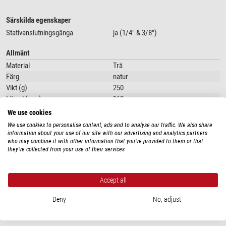
Särskilda egenskaper
Stativanslutningsgänga
ja (1/4" & 3/8")
Allmänt
Material
Trä
Färg
natur
Vikt (g)
250
Längd (mm)
162
Bredd (mm)
102
We use cookies
We use cookies to personalise content, ads and to analyse our traffic. We also share
information about your use of our site with our advertising and analytics partners
who may combine it with other information that you’ve provided to them or that
PRODUKTSÄKERHET
they’ve collected from your use of their services
Tillverkare:
Berlebach Stativtechnik, Chemnitzer Straße 2, 09619 Mulda,
DE, http://www.berlebach.de
Accept all
Produktsäkerhet
Deny
No, adjust
REKOMMENDERADE TILLBEHÖR