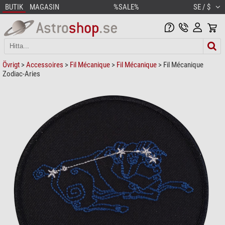
BUTIK
MAGASIN
%SALE%
SE / $
Övrigt
>
Accessoires
>
Fil Mécanique
>
Fil Mécanique
> Fil Mécanique
Zodiac-Aries