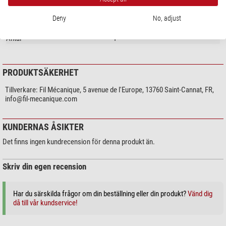
Allmänt
Deny
No, adjust
Serie
Fil Mécanique
Antal
1
PRODUKTSÄKERHET
Tillverkare:
Fil Mécanique, 5 avenue de l'Europe, 13760 Saint-Cannat, FR,
info@fil-mecanique.com
KUNDERNAS ÅSIKTER
Det finns ingen kundrecension för denna produkt än.
Skriv din egen recension
Har du särskilda frågor om din beställning eller din produkt?
Vänd dig
då till vår kundservice!