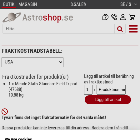
BUTIK
MAGASIN
%SALE%
SE / $
FRAKTKOSTNADSTABELL:
Fraktkostnader för produkt(er)
Lägg till artikel till beräkning
av fraktkostnad
1
x Meade Stativ Standard Field Tripod
(47688)
x
10,88 kg
Tyvärr finns det inget fraktalternativ för det valda målet!
Dessa produkter kan inte levereras till din adress. Radera dem från ditt
urval:
47688
We use cookies