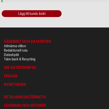
Lägg till kunds åsikt
SÄKERHET OCH DATASKYDD
Allmänna villkor
Redaktionell ruta
Dataskydd
Take-back & Recycling
OM ASTROSHOP.SE
FRÅGOR
NYHETSBREV
BETALNINGSALTERNATIV
LEVERANS OCH RETURER