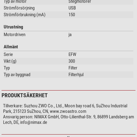
Typ av motor
Stegmotorer
Strömförsörjning
USB
Strömförbrukning (mA)
150
Utrustning
Motordriven
ja
Allmänt
Serie
EFW
Vikt (g)
300
Typ
Filter
Typ av byggnad
Filterhjul
PRODUKTSÄKERHET
Tillverkare:
Suzhou ZWO Co., Ltd., Moon bay road 6, SuZhou Industrial
Park, 215123 SuZhou, CN, www.zwoastro.com
Ansvarig person:
NIMAX GmbH, Otto-Lilienthal-Str. 9, 86899 Landsberg am
Lech, DE,
info@nimax.de