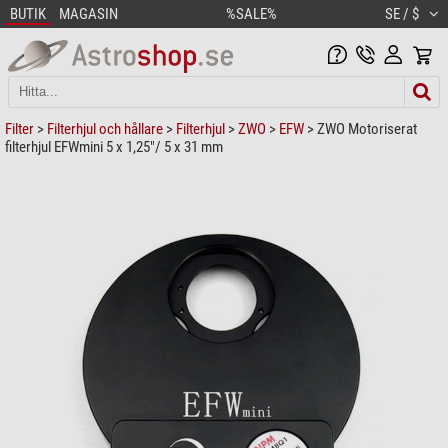
BUTIK
MAGASIN
%SALE%
SE / $
Filter
>
Filterhjul och hållare
>
Filterhjul
>
ZWO
>
EFW
> ZWO Motoriserat
filterhjul EFWmini 5 x 1,25"/ 5 x 31 mm