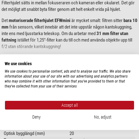
Filterhjulet sätts in mellan fokuseraren och kameran eller okularet. Det gör
det möjligt att snabbt byta filter genom att helt enkelt vrida på hjulet.
Det
motoriserade filterhjulet EFWmini
är mycket smalt: filtren sitter
bara 10
mm
från sensorn, vilket innebär att det inte uppstår någon kantskuggning,
inte ens med ljusstarka teleskop. Om du arbetar med
31 mm filter utan
fattning
istället för 1,25"-filter kan du till och med använda objektiv upp till
f/2 utan störande kantskuggning!
Strömförbrukningen är mycket låg. Du kan till exempel enkelt driva
We use cookies
filterhjulet via kamerans USB-hubb (om sådan finns). En 1,25"-hylsa
Visa mer...
medföljer om du inte vill använda T-gängan.
We use cookies to personalise content, ads and to analyse our traffic. We also share
information about your use of our site with our advertising and analytics partners
who may combine it with other information that you’ve provided to them or that
TEKNISKA DATA
they’ve collected from your use of their services
Prestanda
Accept all
Adapter (på kamerasidan)
T2
Adapter (på teleskopsidan)
T2 (M42 x 0,75)
Deny
No, adjust
Filterram
1,25"
Max antal filterram
5
Optisk bygglängd (mm)
20