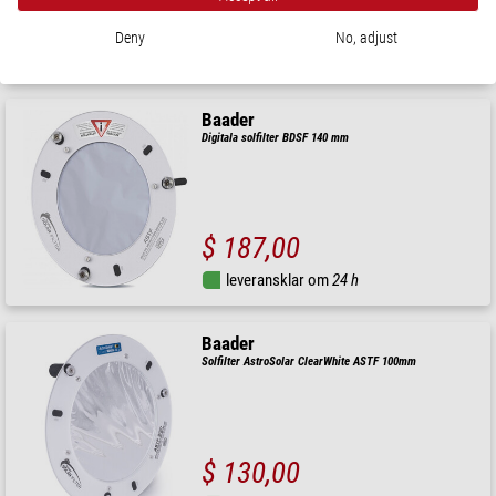
$ 76,00
Deny
No, adjust
leveransklar om
24 h
Baader
Digitala solfilter BDSF 140 mm
$ 187,00
leveransklar om
24 h
Baader
Solfilter AstroSolar ClearWhite ASTF 100mm
$ 130,00