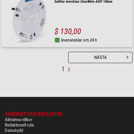
Solfilter AstroSolar ClearWhite ASSF 130mm
$ 130,00
leveransklar om
24 h
NÄSTA
1
2
SÄKERHET OCH DATASKYDD
Allmänna villkor
Redaktionell ruta
Dataskydd