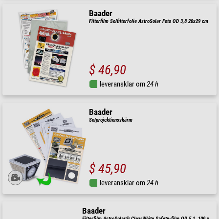
Baader
Filterfilm Solfilterfolie AstroSolar Foto OD 3,8 20x29 cm
$ 46,90
leveransklar om
24 h
Baader
Solprojektionsskärm
$ 45,90
leveransklar om
24 h
Baader
Filterfilm AstroSolar® ClearWhite Safety-film OD 5,1, 100 x