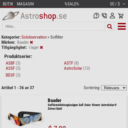
BUTIK
MAGASIN
%SALE%
SE / $
Kategorier:
Solobservation
>
Solfilter
Märken:
Baader
Tillgänglighet:
i lager
Produktserier:
ASBF
(5)
ASTF
(8)
ASSF
(5)
AstroSolar
(13)
BDSF
(3)
Artikel 1 - 36 av 37
Sortering:
Baader
Solförmörkelseglasögon Sofi Solar Viewer AstroSolar®
Silver/Gold