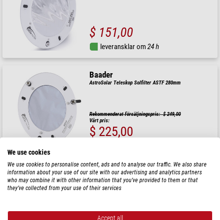
$ 151,00
leveransklar om
24 h
Baader
AstroSolar Teleskop Solfilter ASTF 280mm
Rekommenderat försäljningspris: $ 249,00
Vårt pris:
$ 225,00
leveransklar om
24 h
We use cookies
We use cookies to personalise content, ads and to analyse our traffic. We also share
information about your use of our site with our advertising and analytics partners
Baader
who may combine it with other information that you’ve provided to them or that
Solfilter AstroSolar ClearWhite ASBF 70mm
they’ve collected from your use of their services
Accept all