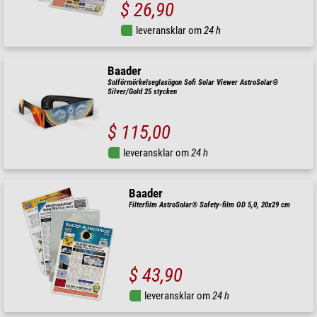
$ 26,90
leveransklar om
24 h
Baader
Solförmörkelseglasögon Sofi Solar Viewer AstroSolar®
Silver/Gold 25 stycken
$ 115,00
leveransklar om
24 h
Baader
Filterfilm AstroSolar® Safety-film OD 5,0, 20x29 cm
$ 43,90
leveransklar om
24 h